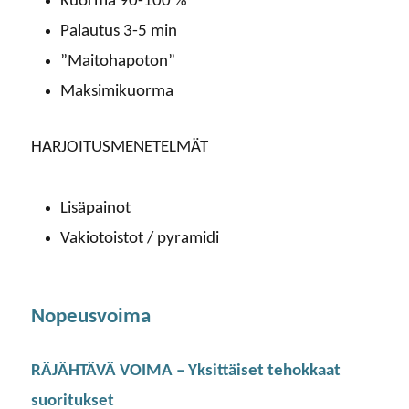
Kuorma 90-100 %
Palautus 3-5 min
”Maitohapoton”
Maksimikuorma
HARJOITUSMENETELMÄT
Lisäpainot
Vakiotoistot / pyramidi
Nopeusvoima
RÄJÄHTÄVÄ VOIMA – Yksittäiset tehokkaat
suoritukset