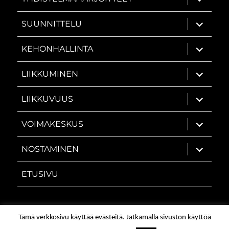
alavalik
näytä
SUUNNITTELU
alavalik
näytä
KEHONHALLINTA
alavalik
näytä
LIIKKUMINEN
alavalik
näytä
LIIKKUVUUS
alavalik
näytä
VOIMAKESKUS
alavalik
näytä
NOSTAMINEN
alavalik
ETUSIVU
© 2026
VoimanPolku
Palautelomake
/
Tietoja
/
Tämä verkkosivu käyttää evästeitä. Jatkamalla sivuston käyttöä