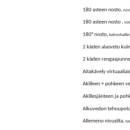
180 asteen nosto,
nos
180 asteen nosto ,
voi
180° nosto,
kehonhallin
2 käden alasveto kul
2 käden rengaspunne
aitakävely virtuaaliai
akilleen + pohkeen v
akillesjänteen ja po
alkuvedon tehoupotu
allemeno nivusilta,
tan