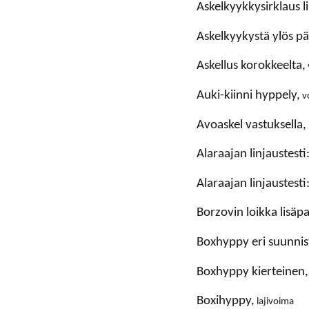
askelkyykkysirklaus l
askelkyykystä ylös pä
askellus korokkeelta,
auki-kiinni hyppely,
v
avoaskel vastuksella,
alaraajan linjaustes
alaraajan linjaustest
borzovin loikka lisäpa
boxhyppy eri suunnis
boxhyppy kierteinen,
boxihyppy,
lajivoima