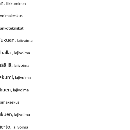
en,
liikkuminen
voimakeskus
ankotekniikat
liukuen,
lajivoima
halla ,
lajivoima
häällä,
lajivoima
ä+kumi,
lajivoima
iukuen,
lajivoima
oimakeskus
iukuen,
lajivoima
ierto,
lajivoima