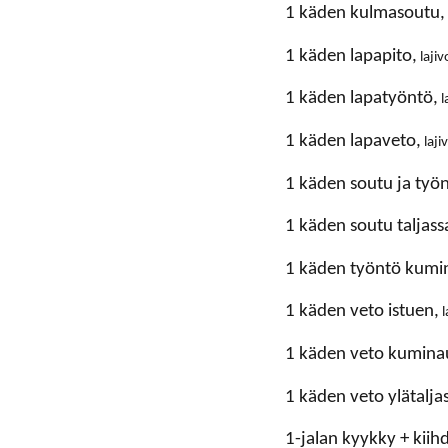
1 käden kulmasoutu,
1 käden lapapito,
laji
1 käden lapatyöntö,
l
1 käden lapaveto,
laji
1 käden soutu ja työ
1 käden soutu taljass
1 käden työntö kumi
1 käden veto istuen,
l
1 käden veto kumina
1 käden veto ylätaljas
1-jalan kyykky + kiih