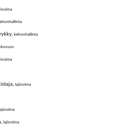
jivoima
ehonhallinta
yykky,
kehonhallinta
ikkuvuus
jivoima
istaja,
lajivoima
ajivoima
a,
lajivoima