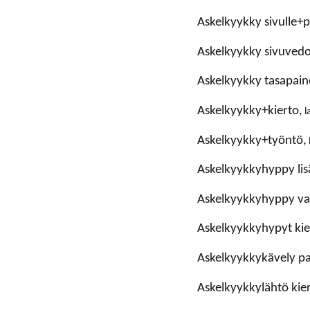
askelkyykky sivulle+
askelkyykky sivuvedo
askelkyykky tasapain
askelkyykky+kierto,
l
askelkyykky+työntö,
askelkyykkyhyppy lis
askelkyykkyhyppy va
askelkyykkyhypyt kie
askelkyykkykävely pa
askelkyykkylähtö kier