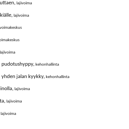
iuttaen,
lajivoima
kiälle,
lajivoima
voimakeskus
oimakeskus
lajivoima
ti: pudotushyppy,
kehonhallinta
i: yhden jalan kyykky,
kehonhallinta
inolla,
lajivoima
ta,
lajivoima
lajivoima