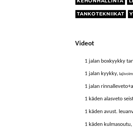
KEHONHALLINTA
L
TANKOTEKNIIKAT
Y
Videot
1 jalan boxkyykky tan
1 jalan kyykky,
lajivoi
1 jalan rinnalleveto+a
1 käden alasveto seis
1 käden avust. leuan
1 käden kulmasoutu,