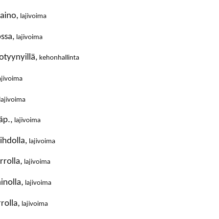
paino,
lajivoima
ssa,
lajivoima
otyynyillä,
kehonhallinta
ajivoima
lajivoima
äp.,
lajivoima
ihdolla,
lajivoima
rrolla,
lajivoima
inolla,
lajivoima
rolla,
lajivoima