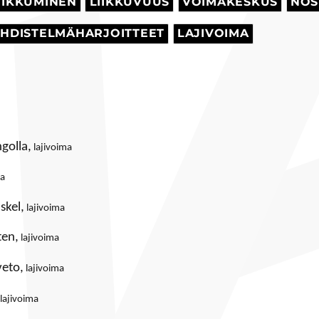
IIKKUMINEN
LIIKKUVUUS
VOIMAKESKUS
NOS
HDISTELMÄHARJOITTEET
LAJIVOIMA
golla,
lajivoima
ma
skel,
lajivoima
ten,
lajivoima
veto,
lajivoima
lajivoima