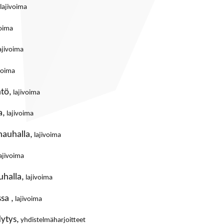
lajivoima
voima
ajivoima
voima
ntö,
lajivoima
a,
lajivoima
nauhalla,
lajivoima
ajivoima
uhalla,
lajivoima
sa ,
lajivoima
dytys,
yhdistelmäharjoitteet