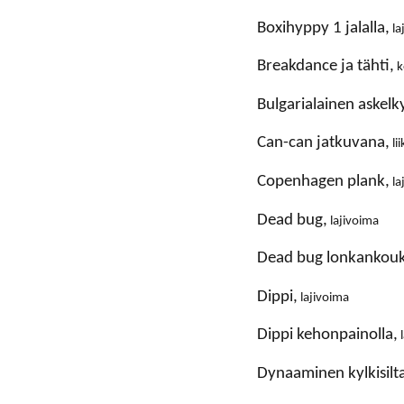
boxihyppy 1 jalalla,
la
breakdance ja tähti,
k
bulgarialainen askelk
can-can jatkuvana,
li
copenhagen plank,
la
dead bug,
lajivoima
dead bug lonkankouk
dippi,
lajivoima
dippi kehonpainolla,
l
dynaaminen kylkisilt