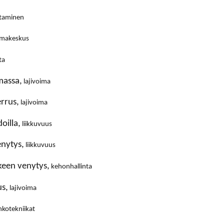
taminen
makeskus
ta
massa,
lajivoima
rrus,
lajivoima
doilla,
liikkuvuus
enytys,
liikkuvuus
hkeen venytys,
kehonhallinta
s,
lajivoima
kotekniikat