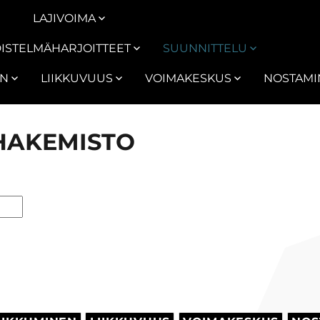
LAJIVOIMA
ISTELMÄHARJOITTEET
SUUNNITTELU
EN
LIIKKUVUUS
VOIMAKESKUS
NOSTAMI
HAKEMISTO