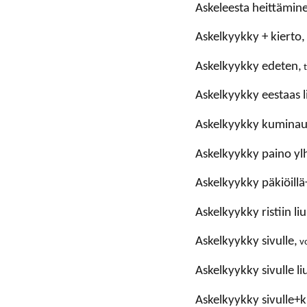
askeleesta heittämin
askelkyykky + kierto,
askelkyykky edeten,
t
askelkyykky eestaas 
askelkyykky kuminau
askelkyykky paino yl
askelkyykky päkiöill
askelkyykky ristiin l
askelkyykky sivulle,
v
askelkyykky sivulle l
askelkyykky sivulle+k