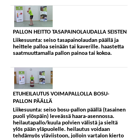
PALLON HEITTO TASAPAINOLAUDALLA SEISTEN
Liikesuunta:
seiso tasapainolaudan päällä ja
heittele palloa seinään tai kaverille. haastetta
saatmuuttamalla pallon painoa tai kokoa.
ETUHEILAUTUS VOIMAPALLOLLA BOSU-
PALLON PÄÄLLÄ
Liikesuunta:
seiso bosu-pallon päällä (tasainen
puoli ylöspäin) leveässä haara-asennossa.
heilautapallo/kuula polvien välistä ja sieltä
ylös pään yläpuolelle. heilautus voidaan
tehdämyös yläviistoon, jolloin vartalon kierto