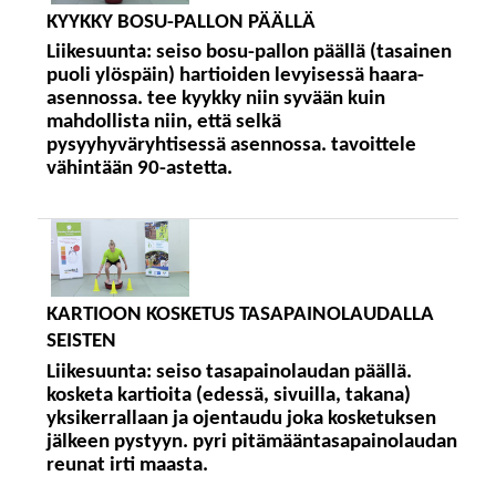
KYYKKY BOSU-PALLON PÄÄLLÄ
Liikesuunta:
seiso bosu-pallon päällä (tasainen
puoli ylöspäin) hartioiden levyisessä haara-
asennossa. tee kyykky niin syvään kuin
mahdollista niin, että selkä
pysyyhyväryhtisessä asennossa. tavoittele
vähintään 90-astetta.
KARTIOON KOSKETUS TASAPAINOLAUDALLA
SEISTEN
Liikesuunta:
seiso tasapainolaudan päällä.
kosketa kartioita (edessä, sivuilla, takana)
yksikerrallaan ja ojentaudu joka kosketuksen
jälkeen pystyyn. pyri pitämääntasapainolaudan
reunat irti maasta.