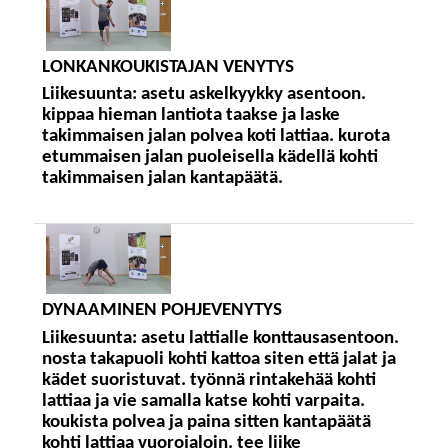
LONKANKOUKISTAJAN VENYTYS
Liikesuunta:
asetu askelkyykky asentoon.
kippaa hieman lantiota taakse ja laske
takimmaisen jalan polvea koti lattiaa. kurota
etummaisen jalan puoleisella kädellä kohti
takimmaisen jalan kantapäätä.
DYNAAMINEN POHJEVENYTYS
Liikesuunta:
asetu lattialle konttausasentoon.
nosta takapuoli kohti kattoa siten että jalat ja
kädet suoristuvat. työnnä rintakehää kohti
lattiaa ja vie samalla katse kohti varpaita.
koukista polvea ja paina sitten kantapäätä
kohti lattiaa vuorojaloin. tee liike