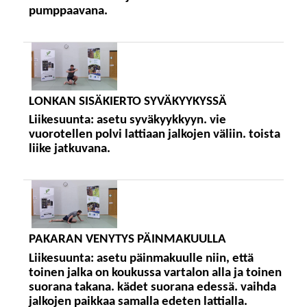
pumppaavana.
LONKAN SISÄKIERTO SYVÄKYYKYSSÄ
Liikesuunta:
asetu syväkyykkyyn. vie
vuorotellen polvi lattiaan jalkojen väliin. toista
liike jatkuvana.
PAKARAN VENYTYS PÄINMAKUULLA
Liikesuunta:
asetu päinmakuulle niin, että
toinen jalka on koukussa vartalon alla ja toinen
suorana takana. kädet suorana edessä. vaihda
jalkojen paikkaa samalla edeten lattialla.