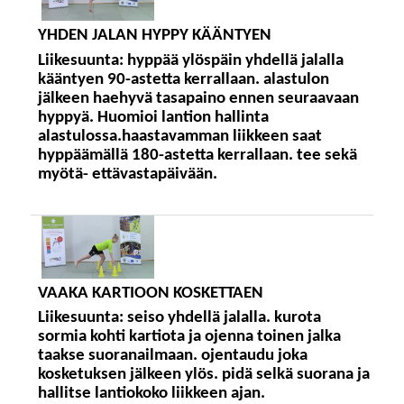
YHDEN JALAN HYPPY KÄÄNTYEN
Liikesuunta:
hyppää ylöspäin yhdellä jalalla
kääntyen 90-astetta kerrallaan. alastulon
jälkeen haehyvä tasapaino ennen seuraavaan
hyppyä. Huomioi lantion hallinta
alastulossa.haastavamman liikkeen saat
hyppäämällä 180-astetta kerrallaan. tee sekä
myötä- ettävastapäivään.
VAAKA KARTIOON KOSKETTAEN
Liikesuunta:
seiso yhdellä jalalla. kurota
sormia kohti kartiota ja ojenna toinen jalka
taakse suoranailmaan. ojentaudu joka
kosketuksen jälkeen ylös. pidä selkä suorana ja
hallitse lantiokoko liikkeen ajan.