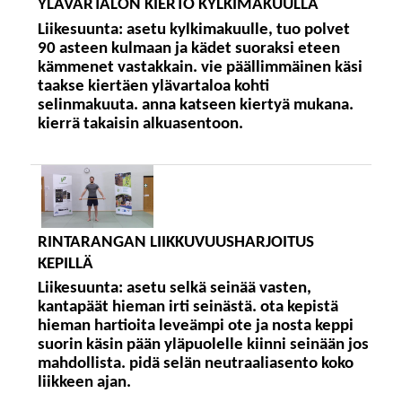
YLÄVARTALON KIERTO KYLKIMAKUULLA
Liikesuunta:
asetu kylkimakuulle, tuo polvet
90 asteen kulmaan ja kädet suoraksi eteen
kämmenet vastakkain. vie päällimmäinen käsi
taakse kiertäen ylävartaloa kohti
selinmakuuta. anna katseen kiertyä mukana.
kierrä takaisin alkuasentoon.
RINTARANGAN LIIKKUVUUSHARJOITUS
KEPILLÄ
Liikesuunta:
asetu selkä seinää vasten,
kantapäät hieman irti seinästä. ota kepistä
hieman hartioita leveämpi ote ja nosta keppi
suorin käsin pään yläpuolelle kiinni seinään jos
mahdollista. pidä selän neutraaliasento koko
liikkeen ajan.