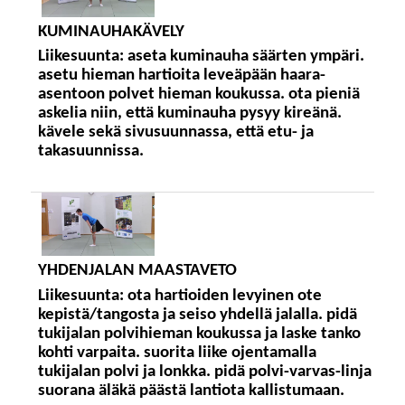
KUMINAUHAKÄVELY
Liikesuunta:
aseta kuminauha säärten ympäri.
asetu hieman hartioita leveäpään haara-
asentoon polvet hieman koukussa. ota pieniä
askelia niin, että kuminauha pysyy kireänä.
kävele sekä sivusuunnassa, että etu- ja
takasuunnissa.
YHDENJALAN MAASTAVETO
Liikesuunta:
ota hartioiden levyinen ote
kepistä/tangosta ja seiso yhdellä jalalla. pidä
tukijalan polvihieman koukussa ja laske tanko
kohti varpaita. suorita liike ojentamalla
tukijalan polvi ja lonkka. pidä polvi-varvas-linja
suorana äläkä päästä lantiota kallistumaan.