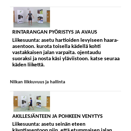
RINTARANGAN PYÖRISTYS JA AVAUS
Liikesuunta:
asetu hartioiden levyiseen haara-
asentoon. kurota toisella kädellä kohti
vastakkaisen jalan varpaita. ojentaudu
suoraksi ja nosta käsi yläviistoon. katse seuraa
käden liikettä.
nilkan liikkuvuus ja hallinta
AKILLESJÄNTEEN JA POHKEEN VENYTYS
Liikesuunta:
asetu seinän eteen
käyntiasentoon niin, että etummaisen jalan