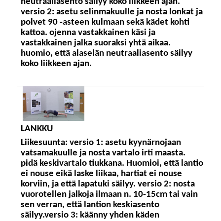
neutraaliasento säilyy koko liikkeen ajan.
versio 2: asetu selinmakuulle ja nosta lonkat ja
polvet 90 -asteen kulmaan sekä kädet kohti
kattoa. ojenna vastakkainen käsi ja
vastakkainen jalka suoraksi yhtä aikaa.
huomio, että alaselän neutraaliasento säilyy
koko liikkeen ajan.
LANKKU
Liikesuunta:
versio 1: asetu kyynärnojaan
vatsamakuulle ja nosta vartalo irti maasta.
pidä keskivartalo tiukkana. Huomioi, että lantio
ei nouse eikä laske liikaa, hartiat ei nouse
korviin, ja että lapatuki säilyy. versio 2: nosta
vuorotellen jalkoja ilmaan n. 10-15cm tai vain
sen verran, että lantion keskiasento
säilyy.versio 3: käänny yhden käden