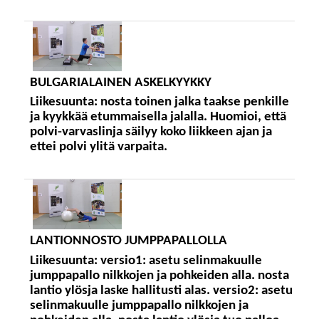
BULGARIALAINEN ASKELKYYKKY
Liikesuunta:
nosta toinen jalka taakse penkille
ja kyykkää etummaisella jalalla. Huomioi, että
polvi-varvaslinja säilyy koko liikkeen ajan ja
ettei polvi ylitä varpaita.
LANTIONNOSTO JUMPPAPALLOLLA
Liikesuunta:
versio1: asetu selinmakuulle
jumppapallo nilkkojen ja pohkeiden alla. nosta
lantio ylösja laske hallitusti alas. versio2: asetu
selinmakuulle jumppapallo nilkkojen ja