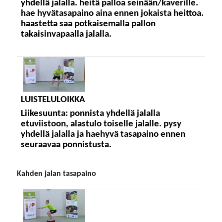
yhdellä jalalla. heitä palloa seinään/kaverille.
hae hyvätasapaino aina ennen jokaista heittoa.
haastetta saa potkaisemalla pallon
takaisinvapaalla jalalla.
LUISTELULOIKKA
Liikesuunta:
ponnista yhdellä jalalla
etuviistoon, alastulo toiselle jalalle. pysy
yhdellä jalalla ja haehyvä tasapaino ennen
seuraavaa ponnistusta.
kahden jalan tasapaino