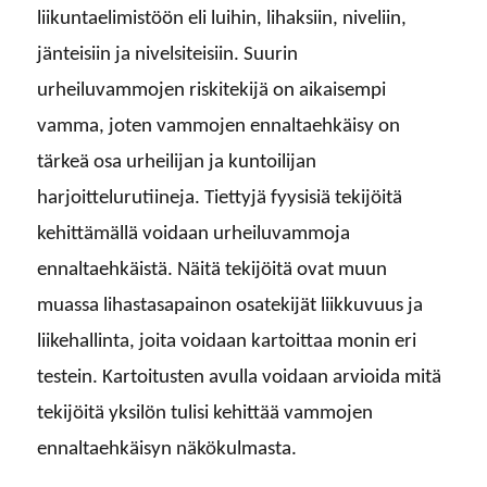
liikuntaelimistöön eli luihin, lihaksiin, niveliin,
jänteisiin ja nivelsiteisiin. Suurin
urheiluvammojen riskitekijä on aikaisempi
vamma, joten vammojen ennaltaehkäisy on
tärkeä osa urheilijan ja kuntoilijan
harjoittelurutiineja. Tiettyjä fyysisiä tekijöitä
kehittämällä voidaan urheiluvammoja
ennaltaehkäistä. Näitä tekijöitä ovat muun
muassa lihastasapainon osatekijät liikkuvuus ja
liikehallinta, joita voidaan kartoittaa monin eri
testein. Kartoitusten avulla voidaan arvioida mitä
tekijöitä yksilön tulisi kehittää vammojen
ennaltaehkäisyn näkökulmasta.