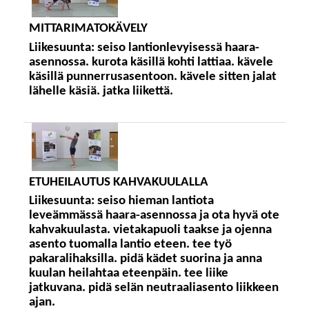
MITTARIMATOKÄVELY
Liikesuunta:
seiso lantionlevyisessä haara-
asennossa. kurota käsillä kohti lattiaa. kävele
käsillä punnerrusasentoon. kävele sitten jalat
lähelle käsiä. jatka liikettä.
ETUHEILAUTUS KAHVAKUULALLA
Liikesuunta:
seiso hieman lantiota
leveämmässä haara-asennossa ja ota hyvä ote
kahvakuulasta. vietakapuoli taakse ja ojenna
asento tuomalla lantio eteen. tee työ
pakaralihaksilla. pidä kädet suorina ja anna
kuulan heilahtaa eteenpäin. tee liike
jatkuvana. pidä selän neutraaliasento liikkeen
ajan.