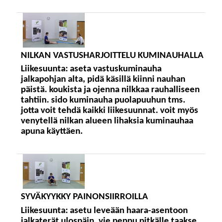
NILKAN VASTUSHARJOITTELU KUMINAUHALLA
Liikesuunta:
aseta vastuskuminauha
jalkapohjan alta, pidä käsillä kiinni nauhan
päistä. koukista ja ojenna nilkkaa rauhalliseen
tahtiin. sido kuminauha puolapuuhun tms.
jotta voit tehdä kaikki liikesuunnat. voit myös
venytellä nilkan alueen lihaksia kuminauhaa
apuna käyttäen.
SYVÄKYYKKY PAINONSIIRROILLA
Liikesuunta:
asetu leveään haara-asentoon
jalkaterät ulospäin. vie peppu pitkälle taakse