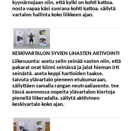
kyynärnojaan niin, että kylki on kohti kattoa.
nosta vapaa käsi suorana kohti kattoa. säilytä
vartalon hallinta koko liikkeen ajan.
KESKIVARTALON SYVIEN LIHASTEN AKTIVOINTI
Liikesuunta:
asetu selin seinää vasten niin, että
pakarat ovat kiinni seinässä ja jalat hieman irti
seinästä. aseta keppi hartioiden taakse.
taivuta ylävartalo pieneen etukumaraan,
säilyttäen samalla rangan neutraaliasento. tee
tässä asennossa nopeita ylävartalon kiertoja
pienellä liikeradalla. säilytä aktiivinen
keskivartalo koko ajan.