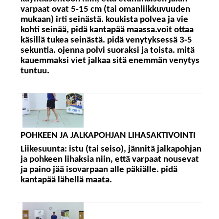
varpaat ovat 5-15 cm (tai omanliikkuvuuden
mukaan) irti seinästä. koukista polvea ja vie
kohti seinää, pidä kantapää maassa.voit ottaa
käsillä tukea seinästä. pidä venytyksessä 3-5
sekuntia. ojenna polvi suoraksi ja toista. mitä
kauemmaksi viet jalkaa sitä enemmän venytys
tuntuu.
POHKEEN JA JALKAPOHJAN LIHASAKTIVOINTI
Liikesuunta:
istu (tai seiso), jännitä jalkapohjan
ja pohkeen lihaksia niin, että varpaat nousevat
ja paino jää isovarpaan alle päkiälle. pidä
kantapää lähellä maata.