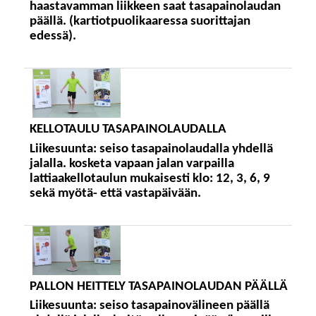
haastavamman liikkeen saat tasapainolaudan
päällä. (kartiotpuolikaaressa suorittajan
edessä).
KELLOTAULU TASAPAINOLAUDALLA
Liikesuunta:
seiso tasapainolaudalla yhdellä
jalalla. kosketa vapaan jalan varpailla
lattiaakellotaulun mukaisesti klo: 12, 3, 6, 9
sekä myötä- että vastapäivään.
PALLON HEITTELY TASAPAINOLAUDAN PÄÄLLÄ
Liikesuunta:
seiso tasapainovälineen päällä