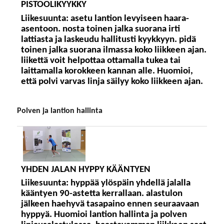
PISTOOLIKYYKKY
Liikesuunta:
asetu lantion levyiseen haara-
asentoon. nosta toinen jalka suorana irti
lattiasta ja laskeudu hallitusti kyykkyyn. pidä
toinen jalka suorana ilmassa koko liikkeen ajan.
liikettä voit helpottaa ottamalla tukea tai
laittamalla korokkeen kannan alle. Huomioi,
että polvi varvas linja säilyy koko liikkeen ajan.
polven ja lantion hallinta
YHDEN JALAN HYPPY KÄÄNTYEN
Liikesuunta:
hyppää ylöspäin yhdellä jalalla
kääntyen 90-astetta kerrallaan. alastulon
jälkeen haehyvä tasapaino ennen seuraavaan
hyppyä. Huomioi lantion hallinta ja polven