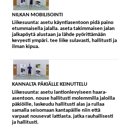
NILKAN MOBILISOINTI
Liikesuunta:
asetu käyntiasentoon pidä paino
etummaisella jalalla. aseta takimmaisen jalan
jalkapöytä alustaan ja lähde pyörittämään
kevyesti ympäri. tee liike sulavasti, hallitusti ja
ilman kipua.
KANNALTA PÄKIÄLLE KEINUTTELU
Liikesuunta:
asetu lantionlevyiseen haara-
asentoon. nouse hallitusti molemmilla jaloilla
päkiöille, laskeudu hallitusti alas ja rullaa
samalla seisomaan kantapäille niin että
varpaat nousevat lattiasta. jatka rauhallisesti
ja hallitusti.