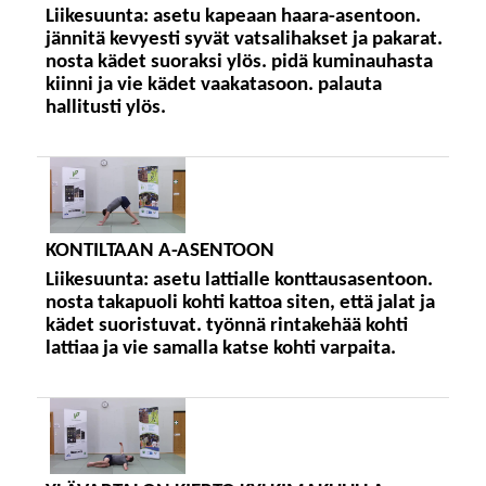
Liikesuunta:
asetu kapeaan haara-asentoon.
jännitä kevyesti syvät vatsalihakset ja pakarat.
nosta kädet suoraksi ylös. pidä kuminauhasta
kiinni ja vie kädet vaakatasoon. palauta
hallitusti ylös.
KONTILTAAN A-ASENTOON
Liikesuunta:
asetu lattialle konttausasentoon.
nosta takapuoli kohti kattoa siten, että jalat ja
kädet suoristuvat. työnnä rintakehää kohti
lattiaa ja vie samalla katse kohti varpaita.