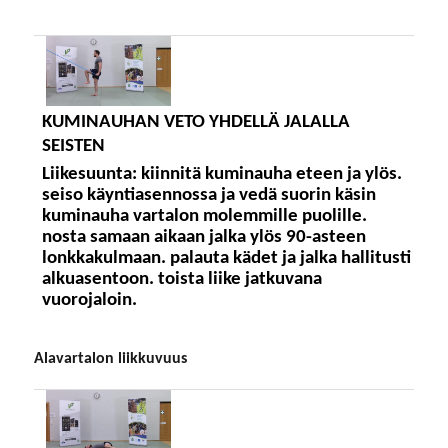
KUMINAUHAN VETO YHDELLÄ JALALLA
SEISTEN
Liikesuunta:
kiinnitä kuminauha eteen ja ylös.
seiso käyntiasennossa ja vedä suorin käsin
kuminauha vartalon molemmille puolille.
nosta samaan aikaan jalka ylös 90-asteen
lonkkakulmaan. palauta kädet ja jalka hallitusti
alkuasentoon. toista liike jatkuvana
vuorojaloin.
alavartalon liikkuvuus