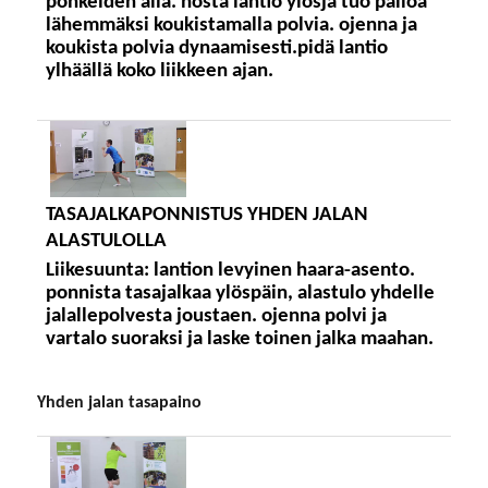
pohkeiden alla. nosta lantio ylösja tuo palloa
lähemmäksi koukistamalla polvia. ojenna ja
koukista polvia dynaamisesti.pidä lantio
ylhäällä koko liikkeen ajan.
TASAJALKAPONNISTUS YHDEN JALAN
ALASTULOLLA
Liikesuunta:
lantion levyinen haara-asento.
ponnista tasajalkaa ylöspäin, alastulo yhdelle
jalallepolvesta joustaen. ojenna polvi ja
vartalo suoraksi ja laske toinen jalka maahan.
yhden jalan tasapaino