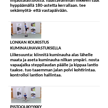
linjausalastulossa. haastavamman liikkeen saat
hyppäämällä 180-astetta kerrallaan. tee
sekämyötä- että vastapäivään.
LONKAN KOUKISTUS
KUMINAUHAVASTUKSELLA
Liikesuunta:
kiinnitä kuminauha alas lähelle
maata ja aseta kuminauha nilkan ympäri. nosta
vapaajalka steppilaudan päälle ja kippaa lantio
taakse. tuo taaemman jalan polvi kohtirintaa.
kontrolloi lantion hallintaa.
PISTOOLIKYYKKY